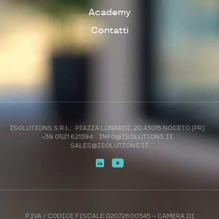
Academy
Contatti
ISOLUTIONS S.R.L. PIAZZA LUNARDI, 20 43015 NOCETO (PR)
+39 0521 621394
INFO@ISOLUTIONS.IT
SALES@ISOLUTIONS.IT
P.IVA / CODICE FISCALE 02072600345 – CAMERA DI