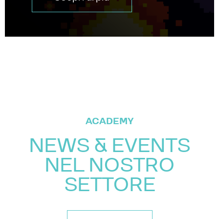
ACADEMY
NEWS & EVENTS
NEL NOSTRO
SETTORE