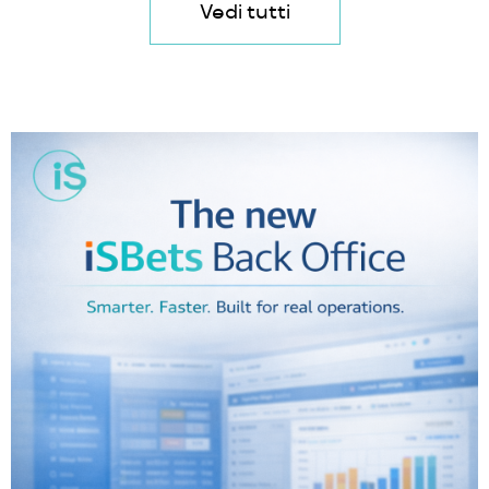
Vedi tutti
NOTIZIE & EVENTI