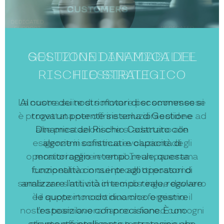
Integrazione multi-piattaforma
GESTIONE DINAMICA DEL
SOLUZIONI AFFIDABILI E
SOLUZIONI SCALABILI PER
RISCHIO STRATEGICO
senza interruzioni
FLESSIBILI
TUTTI I MERCATI
La nostra suite di software per scommesse
Al cuore dei nostri motori di scommesse si
Il nostro software per scommesse
Dagli operatori consolidati alle startup in
è progettata per offrire soluzioni solide e ad
ridefinisce la flessibilità con l'Integrazione
trova un potente sistema di Gestione
rapida crescita, i nostri prodotti sono
Multi-Piattaforma Senza Interruzioni.
alte prestazioni che si adattano alle
Dinamica del Rischio. Costruito con
costruiti per scalare. Ogni soluzione
esigenze in continua evoluzione degli
Connettiti facilmente con diverse
algoritmi sofisticati e capacità di
supporta più lingue, valute e quadri
operatori online e retail. In un panorama
monitoraggio in tempo reale, questa
piattaforme di gioco e pagamento,
normativi, consentendo un ingresso e
funzionalità consente agli operatori di
competitivo in cui i prodotti possono
garantendo un'esperienza fluida e
un'espansione nel mercato senza problemi.
sembrare simili, ciò che ci distingue davvero
analizzare l’attività in tempo reale, regolare
ininterrotta per gli utenti.
Che tu sia concentrato sulle offerte
è il supporto continuo che forniamo: il
le quote in modo dinamico e gestire
Questa funzionalità abilita un ampio spettro
tradizionali di scommesse sportive, crash
nostro team lavora fianco a fianco con ogni
l’esposizione con precisione. È uno
di opzioni di scommessa e metodi di
games o scommesse su lotterie, il nostro