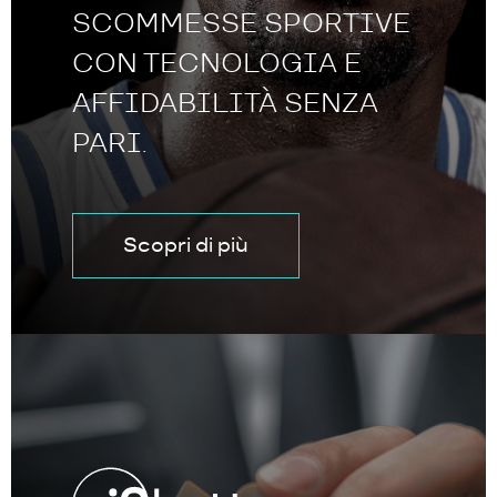
SCOMMESSE SPORTIVE
CON TECNOLOGIA E
AFFIDABILITÀ SENZA
PARI.
Scopri di più