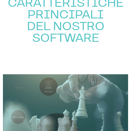
CARATTERISTICHE
PRINCIPALI
DEL NOSTRO
SOFTWARE