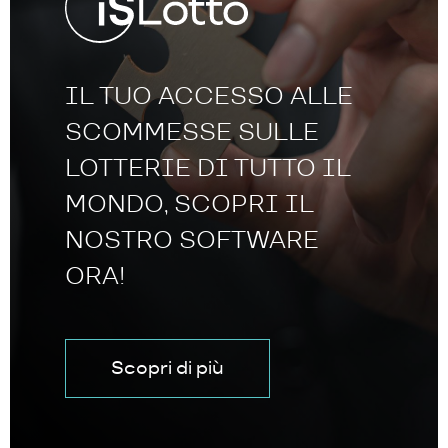
IL TUO ACCESSO ALLE
SCOMMESSE SULLE
LOTTERIE DI TUTTO IL
MONDO, SCOPRI IL
NOSTRO SOFTWARE
ORA!
Scopri di più