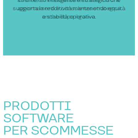
strumento intelligente e strategico che
cliente, offrendo assistenza su misura,
pagamento, soddisfacendo le diverse
software si adatta alla tua visione con piena
supporta la redditività mantenendo equità
aggiornamenti e consulenza strategica
preferenze degli utenti e ampliando la tua
configurabilità.
anche dopo il go-live.
e stabilità operativa.
portata di mercato.
PRODOTTI
SOFTWARE
PER SCOMMESSE