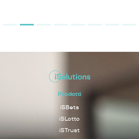
Prodotti
iSBets
iSLotto
iSTrust