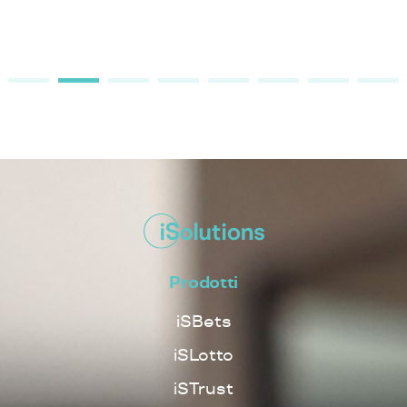
Prodotti
iSBets
iSLotto
iSTrust