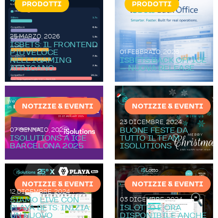
PRODOTTI
PRODOTTI
25 MARZO, 2026
ISBETS: IL FRONTEND
PIÙ VELOCE
01 FEBBRAIO, 2026
NELL'IGAMING
ISBETS BACK OFFICE
AFRICANO
— NUOVA RELEASE
NOTIZIE & EVENTI
NOTIZIE & EVENTI
23 DICEMBRE, 2024
BUONE FESTE DA
07 GENNAIO, 2025
ISOLUTIONS A ICE
TUTTO IL TEAM
BARCELONA 2025
ISOLUTIONS
NOTIZIE & EVENTI
NOTIZIE & EVENTI
12 DICEMBRE, 2024
SIAMO LIVE CON
03 DICEMBRE, 2024
PLAYA BETS: INIZIA
ISLOTTO È ORA
UN NUOVO
DISPONIBILE ANCHE