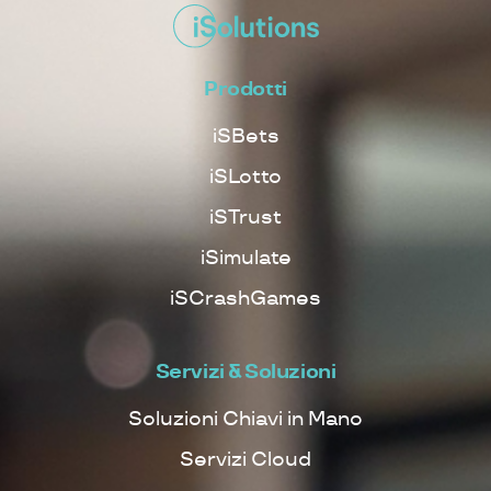
Prodotti
iSBets
iSLotto
iSTrust
iSimulate
iSCrashGames
Servizi & Soluzioni
Soluzioni Chiavi in Mano
Servizi Cloud