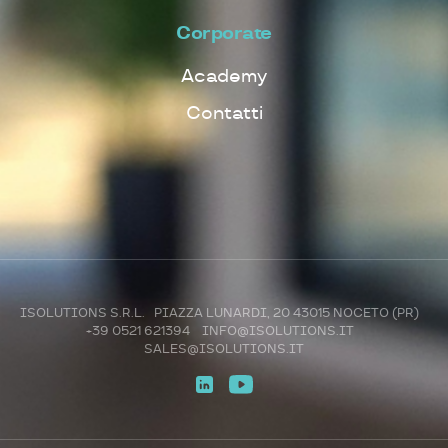
Corporate
Academy
Contatti
ISOLUTIONS S.R.L. PIAZZA LUNARDI, 20 43015 NOCETO (PR)
+39 0521 621394
INFO@ISOLUTIONS.IT
SALES@ISOLUTIONS.IT