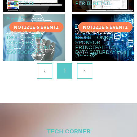
CAPITOLO!
PER IL RETAIL
NOTIZIE & EVENTI
NOTIZIE & EVENTI
25 NOVEMBRE, 2024
16 NOVEMBRE, 2024
ISOLUTIONS
ISOLUTIONS È LO
CONFERMA LA
SPONSOR
CERTIFICAZIONE
PRINCIPALE DEL
ISO 9001:2015
DATA SATURDAY #64!
‹
1
›
TECH CORNER