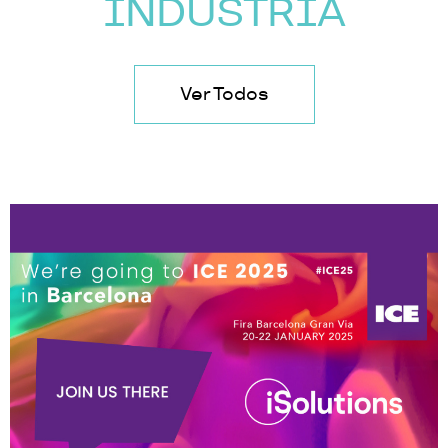
INDUSTRIA
Ver Todos