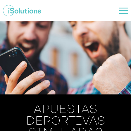
APUESTAS
DEPORTIVAS