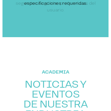
mercados disponibles (1x2, over/under,
segundos, según las preferencias del
especificaciones requeridas.
gg/ng etc.)
usuario.
ACADEMIA
NOTICIAS Y
EVENTOS
DE NUESTRA