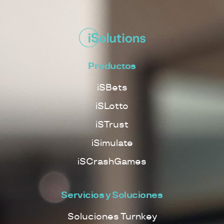
Productos
iSBets
iSLotto
iSTrust
iSimulate
iSCrashGames
Servicios y Soluciones
Soluciones Turnkey